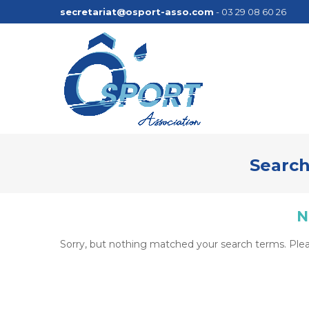
secretariat@osport-asso.com
- 03 29 08 60 26
Search
N
Sorry, but nothing matched your search terms. Plea