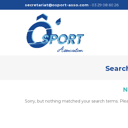
secretariat@osport-asso.com
- 03 29 08 60 26
Search
N
Sorry, but nothing matched your search terms. Plea