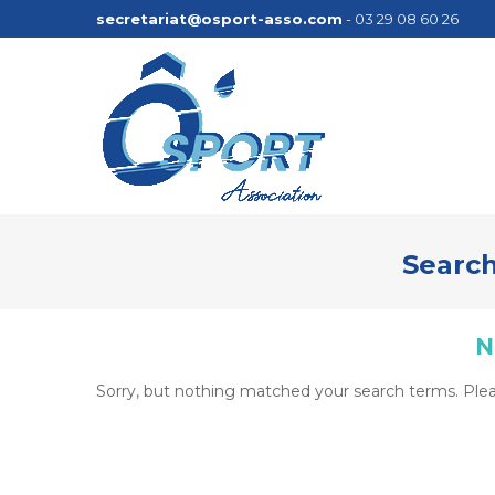
secretariat@osport-asso.com
- 03 29 08 60 26
Search
N
Sorry, but nothing matched your search terms. Plea