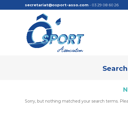
secretariat@osport-asso.com
- 03 29 08 60 26
Search
N
Sorry, but nothing matched your search terms. Plea