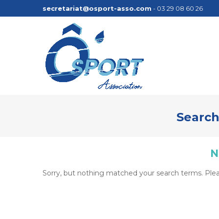
secretariat@osport-asso.com
- 03 29 08 60 26
Search
N
Sorry, but nothing matched your search terms. Plea