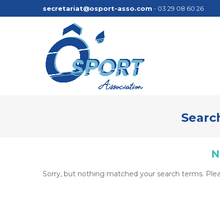
secretariat@osport-asso.com
- 03 29 08 60 26
Search
N
Sorry, but nothing matched your search terms. Plea