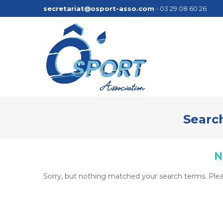
secretariat@osport-asso.com
- 03 29 08 60 26
Search
N
Sorry, but nothing matched your search terms. Plea