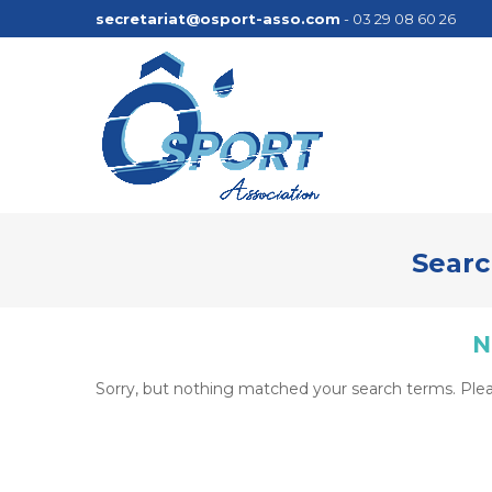
secretariat@osport-asso.com
- 03 29 08 60 26
Searc
N
Sorry, but nothing matched your search terms. Plea