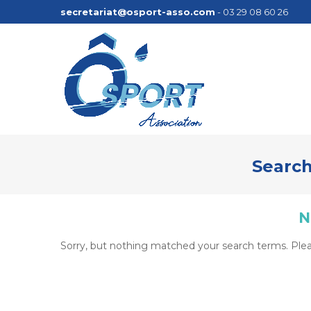
secretariat@osport-asso.com
- 03 29 08 60 26
Search
N
Sorry, but nothing matched your search terms. Plea