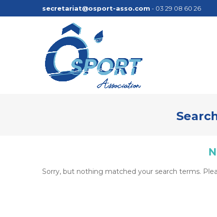
secretariat@osport-asso.com
- 03 29 08 60 26
Search
N
Sorry, but nothing matched your search terms. Plea