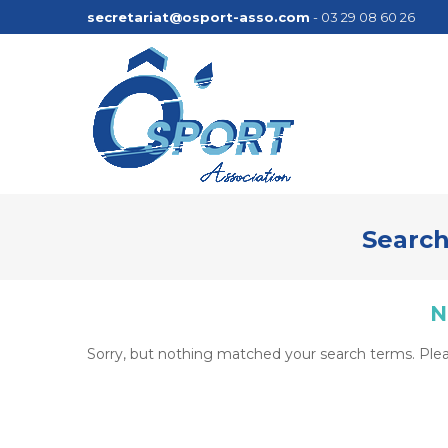
secretariat@osport-asso.com
- 03 29 08 60 26
Search
N
Sorry, but nothing matched your search terms. Plea