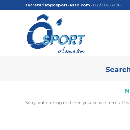
secretariat@osport-asso.com
- 03 29 08 60 26
Search
N
Sorry, but nothing matched your search terms. Plea