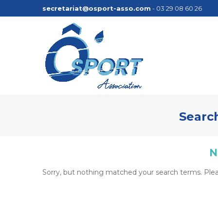
secretariat@osport-asso.com
- 03 29 08 60 26
Search
N
Sorry, but nothing matched your search terms. Plea