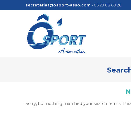
secretariat@osport-asso.com
- 03 29 08 60 26
Search
N
Sorry, but nothing matched your search terms. Plea