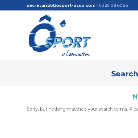
secretariat@osport-asso.com
- 03 29 08 60 26
Search
N
Sorry, but nothing matched your search terms. Plea