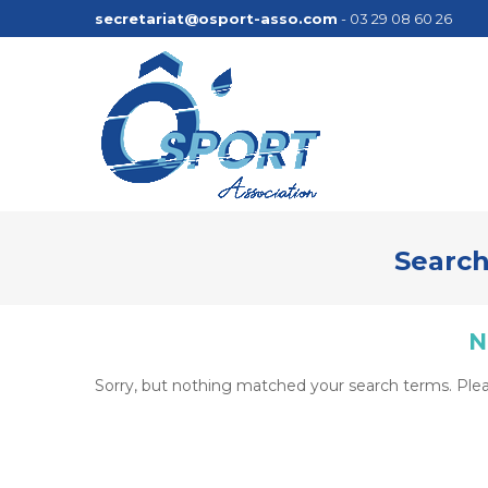
secretariat@osport-asso.com
- 03 29 08 60 26
Search
N
Sorry, but nothing matched your search terms. Plea