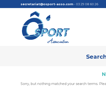
secretariat@osport-asso.com
- 03 29 08 60 26
Search
N
Sorry, but nothing matched your search terms. Plea