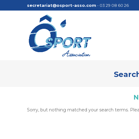
secretariat@osport-asso.com
- 03 29 08 60 26
Search
N
Sorry, but nothing matched your search terms. Plea