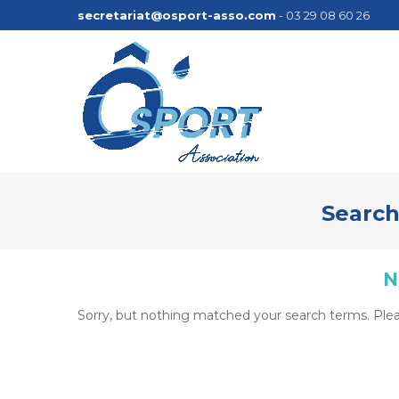
secretariat@osport-asso.com
- 03 29 08 60 26
Search
N
Sorry, but nothing matched your search terms. Plea