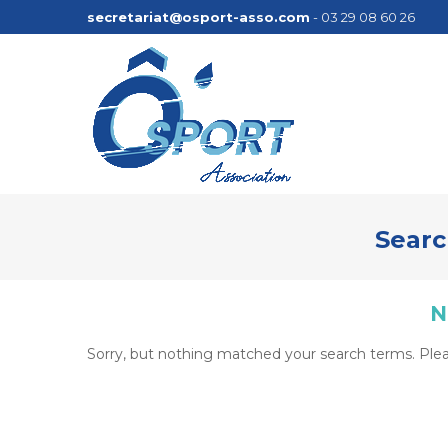
secretariat@osport-asso.com
- 03 29 08 60 26
Searc
N
Sorry, but nothing matched your search terms. Plea