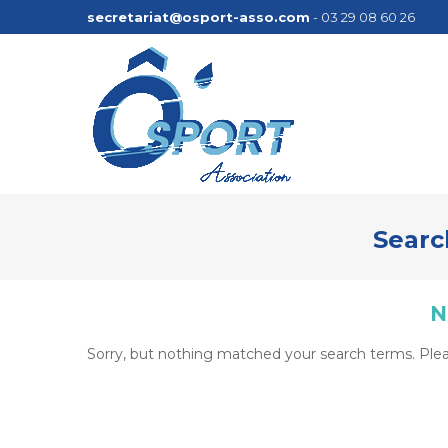
secretariat@osport-asso.com
- 03 29 08 60 26
Searc
N
Sorry, but nothing matched your search terms. Plea